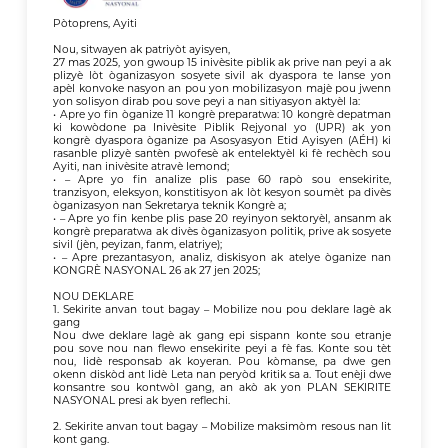
Pòtoprens, Ayiti Nou, sitwayen ak patriyòt ayisyen, 27 mas 2025, yon gwoup 15 inivèsite piblik ak prive nan peyi a ak plizyè lòt òganizasyon sosyete sivil ak dyaspora te lanse yon apèl konvoke nasyon an pou yon mobilizasyon majè pou jwenn yon solisyon dirab pou sove peyi a nan sitiyasyon aktyèl la: • Apre yo fin òganize 11 kongrè preparatwa: 10 kongrè depatman ki kowòdone pa Inivèsite Piblik Rejyonal yo (UPR) ak yon kongrè dyaspora òganize pa Asosyasyon Etid Ayisyen (AÉH) ki rasanble plizyè santèn pwofesè ak entelektyèl ki fè rechèch sou Ayiti, nan inivèsite atravè lemond; • – Apre yo fin analize plis pase 60 rapò sou ensekirite, tranzisyon, eleksyon, konstitisyon ak lòt kesyon soumèt pa divès òganizasyon nan Sekretarya teknik Kongrè a; • – Apre yo fin kenbe plis pase 20 reyinyon sektoryèl, ansanm ak kongrè preparatwa ak divès òganizasyon politik, prive ak sosyete sivil (jèn, peyizan, fanm, elatriye); • – Apre prezantasyon, analiz, diskisyon ak atelye òganize nan KONGRÈ NASYONAL 26 ak 27 jen 2025; NOU DEKLARE 1. Sekirite anvan tout bagay – Mobilize nou pou deklare lagè ak gang Nou dwe deklare lagè ak gang epi sispann konte sou etranje pou sove nou nan flewo ensekirite peyi a fè fas. Konte sou tèt nou, lidè responsab ak koyeran. Pou kòmanse, pa dwe gen okenn diskòd ant lidè Leta nan peryòd kritik sa a. Tout enèji dwe konsantre sou kontwòl gang, an akò ak yon PLAN SEKIRITE NASYONAL presi ak byen reflechi. 2. Sekirite anvan tout bagay – Mobilize maksimòm resous nan lit kont gang. Fòs Leta pa dwe gaye nan yon miltip aksyon dezòganize ki pa kontribye anyen nan lit kont ensekirite. Maksimòm resous Trezò dwe konsantre nan yon lit òganize. Pou reyalize sa, tout privilèj manm CPT jwi ak tout lòt depans ki gen rapò ak vwayaj aletranje, kolòk, konferans ak vakans ki pa nesesè pou fonksyonman Leta dwe elimine. 3. Priyorite sekirite – Etabli yon sistèm rensèyman solid. Òganize yon sistèm rensèyman solid kote tout resous ki gaye kounye a nan Primati, Konsèy Prezidyansyal Tranzisyon (CPT) ak lòt depatman re-afekte nan efò santral rensèyman nan tout peyi a. 4. Priyorite sekirite – Kontwòl fwontyè. Ayiti pa fabrike ni zam ni minisyon. Chak moun konnen yo soti yon lòt kote. Kidonk, resous enpòtan dwe mobilize nan fwontyè maryitim ak fwontyè ak Repiblik Dominikèn. Otorite dwe pran inisyativ pou rele gouvènman dominiken an pou entansifye efò li pou konbat trafik trans-fwontyè zam ak minisyon. Travay sa a ka fèt atravè efò bilateral. 5. Sekirite anvan tout bagay – Yon reyòganizasyon majè nesesè nan Polis Nasyonal Ayiti (PNH). Ankèt apwofondi ak enpasyal dwe fèt nan tout nivo PNH, lè l sèvi avèk divès teknoloji, pou detekte ak arete tout polisye ki kolabore ak gang oswa sipòte yo. Nou dwe denonse piblikman koupab yo, jije yo epi pini yo ak tout rigè lalwa. 6. Sekirite anvan tout bagay – Enosan an pa ka peye pou koupab la. Polis la pa dwe tire sou jenn gason ak fanm k ap viv nan katye defavorize akòz aparans yo, san konfimasyon ke jenn sa yo reprezante yon danje pou lavi polisye oswa lòt moun. 7. Priyorite sekirite – Sipò brigad oto-defans San Brigad Oto-defans, anpil katye ta deja tonbe. Polis la dwe sipòte brigad yo nan kad Plan Sekirite Nasyonal pou ogmante efikasite yo, nan yon kad enstitisyonèl òdone, ki respekte pouvwa jidisyè epi evite abi. Yon refleksyon pi pwofond dwe fèt tou sou wòl brigad yo ka jwe nan sosyete a nan lavni. 8. Priyorite sekirite – Pwoteje enstalasyon estratejik Polis ak lame dwe pwoteje enstalasyon estratejik peyi a, tankou pò maryitim, ayewopò, enstalasyon enèji ak telekominikasyon, atravè operasyon vijilans sistematik. 9. Sekirite anvan tout bagay – Pouswiv tout moun ki sipòte oswa finanse gang Sistèm jidisyè dwe mennen ankèt apwofondi sou tout moun, an kolaborasyon ak òganizasyon Konsèy Sekirite Nasyonzini, gouvènman etranje ak òganizasyon dwa moun, pou idantifye sponso ak sipòtè gang, ansanm ak moun k achte zam pou gang oswa finanse gang ak chèf yo. 10. Sekirite anvan tout bagay – Sove timoun sòlda Nan kad plan dezame ak demante gang, nou dwe pran mezi espesifik pou dezame, fòme, re-ensere ak ankouraje TIMOUN SÒLDA ki se viktim gang tou. Yo te deja viktim yon sosyete ki abandone yo. 11. Solidarite ak popilasyon deplase Plis pase yon milyon moun deplase pa gang ap viv tankou refijye nan pwòp peyi yo. Nou sipòte demann moun deplase sa yo pou kreye kondisyon pou retounen lakay yo, lè nou bay yo sipò enstitisyonèl, finansye ak psikososyal pou viv anpè. 12. Solidarite pou antrepriz, travay ak lavi ka retabli Gang detwi, vandalize, piye ak boule yon gran kantite antrepriz ak enstitisyon sosyal nan depatman Lwès, Latibonit ak Plato Santral. Nou sipòte reklamasyon antrepriz, travayè ak enstitisyon sosyal sa yo pou pi bon kondisyon mete an plas pou yo ka benefisye sipò kontinye epi rekòmanse aktivite ak chak jou yo. 13. Fen tranzisyon. Tranzisyon pa ka yon modèl gouvènans dirab. Nou dwe travay pou soti imedyatman nan tranzisyon sa yo. Sèl sòti nan eleksyon. Men nou dwe òganize eleksyon kalite, endepandan de mafya, etranje ak lidè ki sou pouvwa. Se poutèt sa Kongrè Patriyotik vle mobilize sosyete a pou eleksyon kalite ak diy pou konfyans fèt pi vit posib, ak resous pwòp peyi a. 14. Eleksyon. Konsèy Elektoral Pwovizwa (CEP) KEP aktyèl la pa demontre ni kapasite ni volonte pou òganize eleksyon kredib. Seleksyon yo pa te konsansyèl; fonksyonman yo manke transparans; pa gen okenn odit dosye enpòtan ki fèt, elatriye. Yon travay enpòtan dwe fèt sou konpozisyon Konsèy Elektoral Pwovizwa (CEP) ansanm ak fonksyonman transparan li ak patisipasyon sektè kredib sosyete a. Se sèl fason pou garanti konfyans popilasyon an nan eleksyon. 15. Konstitisyon. Yon Konstitisyon se yon eleman enpòtan nan òganizasyon Leta ak sosyete. Modifye Konstitisyon, menm ak pi bon entansyon, pa dwe pran alèjè. Sa ka fè plis mal pase byen nan peyi a. Tout ekspè dakò kondisyon yo pa reyini pou òganize yon referandòm pou modifye Konstitisyon 1987, jan gouvènman tranzisyon an vle. Nou di: «Stop!» Sispann fè nou pèdi tan nou! Sispann gaspiye resous peyi a! 16. Gouvènans – Se zafè pitit peyi yo, an tout serenite! Move gouvènans se youn nan prensipal koz tout difikilte peyi a fè fas jodi a. Li pwovoke ensekirite epi favèz pwopagasyon li atravè peyi a. Li apovri peyi a epi fè nou depann de charite entènasyonal. Se sèl responsabilite nou kòm Ayisyen. Nou, pitit peyi a, dwe ini pou deside direksyon pou pran pou sove peyi nou; 17. Gouvènans – Repanse pouvwa egzekitif. Modèl gouvènans aktyèl la chè anpil. Ak ki rezilta? PTC aktyèl la, ki gen nèf manm, ansanm ak gouvènman an, echwe! Yo pa rezoud pwoblèm ensekirite. Nou pèdi teritwa apre teritwa. Yo pa mete nou sou wout eleksyon jis. Kidonk, èske sosyete a dwe kite PTC sa a nan tèt peyi a pou tout tan, alòske li pa menm rann respekt akò 3 avril ki te legitimize li? Yon chanjman nesesè se donk endispensab. Plizyè rezolisyon te pwopoze nan Kongrè pou idantifye fòm gouvènans pi efikas, ki soti nan reduksyon kantite manm PTC a nominasyon yon prezidan ki soti nan Kou Siyeryè. Nou mande Komite Swiv Kongrè a pou kontakte tout lòt fòs sosyal, ekonomik ak politik peyi a pou rive nan yon konsansis sou chanjman nesesè pou sove Leta nan dezas li ye. 18. Gouvènans – Kontwòl pouvwa egzekitif pandan tranzisyon. Peyi a sot pase kat ane gouvènans san okenn balans kont pouvwa egzekitif. Nou wè konsekans li. Se poutèt sa nou egzije tout desizyon pran nan kad gouvènans peyi a entegre yon mekanis kontwòl egzekitif. Se donk nesesè kreye yon enstans kontwòl andan gouvènman an. Enstans sa a dwe mete an plas depi eleksyon gouvènman an, epi pita. 19. Etik ak moral nan lavi piblik Patisipan Kongrè Patriyotik konstante valè etik ak moral pèdi teren nan sosyete, sitou nan sektè politik ak ekonomik. Nou rekonèt kesyon sa a konsititye yon gwo defi pou sistèm edikasyon nasyonal, ki dwe fè l yon priyorite nan pwogram ak pratik pedagojik li. Nou rekonèt kesyon etik ak moral kòmanse nan fanmi; fòmasyon dwe fèt tou nan kominote lokal. An menm tan, nou rele lidè Leta, sitou, pou evite bay move egzanp sosyete a. Nou mande yo dirije peyi a ak moralite, an respekte valè etik. Nou mande lidè sektè prive ak tout lòt pwofesyonèl fè menm bagay. REZOLISyon PRAN Devan nasyon an, nou angaje pou kontinye travay! Tout travay fèt anba Kongrè Patriyotik pou sovtaj nasyonal pa dwe ret lèt mò. Lè nou mande responsab, chak nan nivo pa yo, pou aplike rekòmandasyon deklarasyon sa a, nou pap bese bra nou epi nou pral kontinye travay la pou peyi a rive nan rezilta final yo n ap tann. REZOLISYON 1: SIPO MOBILIZASYON Nou kòmanse mobilize pou yon sovtaj nasyonal. Nou vle rete