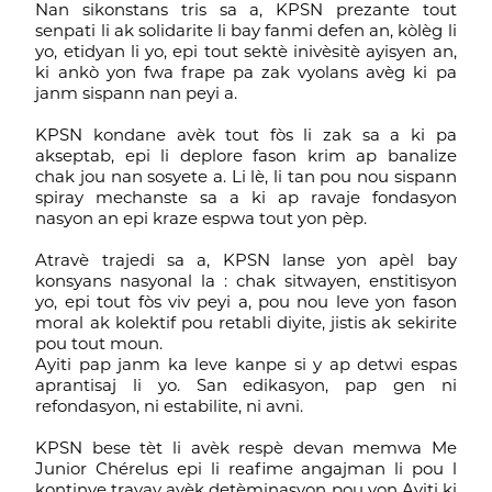
Nan sikonstans tris sa a, KPSN prezante tout
senpati li ak solidarite li bay fanmi defen an, kòlèg li
yo, etidyan li yo, epi tout sektè inivèsitè ayisyen an,
ki ankò yon fwa frape pa zak vyolans avèg ki pa
janm sispann nan peyi a.
KPSN kondane avèk tout fòs li zak sa a ki pa
akseptab, epi li deplore fason krim ap banalize
chak jou nan sosyete a. Li lè, li tan pou nou sispann
spiray mechanste sa a ki ap ravaje fondasyon
nasyon an epi kraze espwa tout yon pèp.
Atravè trajedi sa a, KPSN lanse yon apèl bay
konsyans nasyonal la : chak sitwayen, enstitisyon
yo, epi tout fòs viv peyi a, pou nou leve yon fason
moral ak kolektif pou retabli diyite, jistis ak sekirite
pou tout moun.
Ayiti pap janm ka leve kanpe si y ap detwi espas
aprantisaj li yo. San edikasyon, pap gen ni
refondasyon, ni estabilite, ni avni.
KPSN bese tèt li avèk respè devan memwa Me
Junior Chérelus epi li reafime angajman li pou l
kontinye travay avèk detèminasyon pou yon Ayiti ki