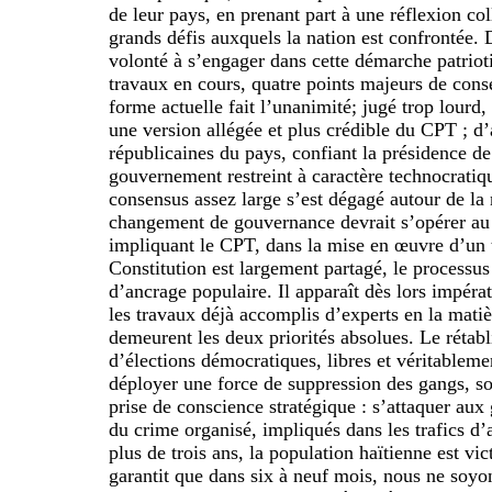
de leur pays, en prenant part à une réflexion col
grands défis auxquels la nation est confrontée.
volonté à s’engager dans cette démarche patrioti
travaux en cours, quatre points majeurs de cons
forme actuelle fait l’unanimité; jugé trop lourd
une version allégée et plus crédible du CPT ; d’a
républicaines du pays, confiant la présidence de
gouvernement restreint à caractère technocrati
consensus assez large s’est dégagé autour de la n
changement de gouvernance devrait s’opérer au t
impliquant le CPT, dans la mise en œuvre d’un t
Constitution est largement partagé, le processus
d’ancrage populaire. Il apparaît dès lors impéra
les travaux déjà accomplis d’experts en la matiè
demeurent les deux priorités absolues. Le rétabl
d’élections démocratiques, libres et véritableme
déployer une force de suppression des gangs, s
prise de conscience stratégique : s’attaquer aux
du crime organisé, impliqués dans les trafics d’
plus de trois ans, la population haïtienne est vi
garantit que dans six à neuf mois, nous ne soyon