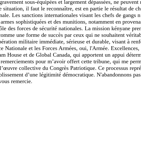
, gravement sous-équipées et largement dépassées, ne peuvent r
e situation, il faut le reconnaître, est en partie le résultat d
le. Les sanctions internationales visant les chefs de gangs n’o
 des armes sophistiquées et des munitions, notamment en proven
e des forces de sécurité nationales. La mission kényane prend
e comme une forme de succès par ceux qui ne souhaitent véritab
ation militaire immédiate, sérieuse et durable, visant à renfo
lice Nationale et les Forces Armées, oui, l'Armée. Excellence
ham House et de Global Canada, qui apportent un appui détermi
 remerciements pour m’avoir offert cette tribune, qui me perme
’œuvre collective du Congrès Patriotique. Ce processus représ
rétablissement d’une légitimité démocratique. N'abandonnons pa
 vous remercie.