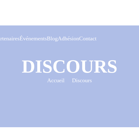
rtenaires
Événements
Blog
Adhésion
Contact
Événements
DISCOURS
Calendrier
Archives événements
Accueil
Discours