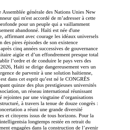
0e Assemblée générale des Nations Unies New
nneur qui m'est accordé de m’adresser à cette
 profonde pour un peuple qui a vaillamment
usement abandonné. Haïti est née d'une
me, affirmant avec courage les idéaux universels
n des pires épisodes de son existence
t après cinq années successives de gouvernance
nitaire aigüe et d’un effondrement presque total
ablir l’ordre et de conduire le pays vers des
r 2026, Haïti se dirige dangereusement vers un
urgence de parvenir à une solution haïtienne,
C’est dans cet esprit qu’est né le CONGRÈS
t quinze des plus prestigieuses universités
ociation, un réseau international réunissant
té rejointes par une vingtaine d’organisations
structuré, à travers la tenue de douze congrès :
ncertation a réuni une grande diversité
es et citoyens issus de tous horizons. Pour la
telligentsia longtemps restée en retrait du
ment engagées dans la construction de l’avenir