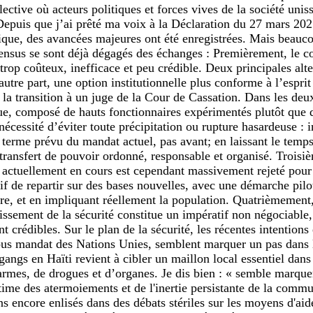
lective où acteurs politiques et forces vives de la société unis
 Depuis que j’ai prêté ma voix à la Déclaration du 27 mars 202
que, des avancées majeures ont été enregistrées. Mais beaucoup
ensus se sont déjà dégagés des échanges : Premièrement, le co
, trop coûteux, inefficace et peu crédible. Deux principales al
utre part, une option institutionnelle plus conforme à l’esprit 
 la transition à un juge de la Cour de Cassation. Dans les deux
que, composé de hauts fonctionnaires expérimentés plutôt que
écessité d’éviter toute précipitation ou rupture hasardeuse : i
erme prévu du mandat actuel, pas avant; en laissant le temps 
ransfert de pouvoir ordonné, responsable et organisé. Troisiè
 actuellement en cours est cependant massivement rejeté pour s
tif de repartir sur des bases nouvelles, avec une démarche pilo
re, et en impliquant réellement la population. Quatrièmement, e
issement de la sécurité constitue un impératif non négociable,
nt crédibles. Sur le plan de la sécurité, les récentes intentio
ous mandat des Nations Unies, semblent marquer un pas dans l
 gangs en Haïti revient à cibler un maillon local essentiel dan
armes, de drogues et d’organes. Je dis bien : « semble marque
ctime des atermoiements et de l'inertie persistante de la commun
s encore enlisés dans des débats stériles sur les moyens d'aide