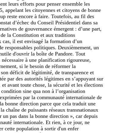
sent leurs efforts pour penser ensemble les
5, appelant les citoyennes et citoyens de bonne
 reste encore à faire. Toutefois, au fil des
nstat d’échec du Conseil Présidentiel dans sa
ternatives de gouvernance émergent : d’une part,
de la Constitution et aux traditions
 cas, il est envisagé la formation d’un
 de responsables politiques. Deuxièmement, un
nutile d'ouvrir la boîte de Pandore. Tout
nécessaire à une planification rigoureuse,
mement, si le besoin de réformer la
on déficit de légitimité, de transparence et
tée par des autorités légitimes en s’appuyant sur
t avant toute chose, la sécurité et les élections
 condition sine qua non à l’organisation
ns exprimées par la communauté internationale de
a bonne direction parce que cela traduit une
s la chaîne de puissants réseaux transnationaux
r un pas dans la bonne direction », car depuis
auté internationale. Et rien, à ce jour, ne
r cette population à sortir d'un enfer