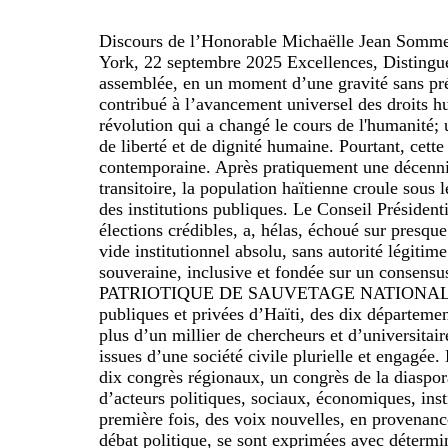
Discours de l’Honorable Michaëlle Jean Sommet
York, 22 septembre 2025 Excellences, Distingués
assemblée, en un moment d’une gravité sans pré
contribué à l’avancement universel des droits h
révolution qui a changé le cours de l'humanité; 
de liberté et de dignité humaine. Pourtant, cet
contemporaine. Après pratiquement une décennie 
transitoire, la population haïtienne croule sous
des institutions publiques. Le Conseil Présidenti
élections crédibles, a, hélas, échoué sur presqu
vide institutionnel absolu, sans autorité légitim
souveraine, inclusive et fondée sur un consens
PATRIOTIQUE DE SAUVETAGE NATIONAL. Cette ini
publiques et privées d’Haïti, des dix départemen
plus d’un millier de chercheurs et d’universitair
issues d’une société civile plurielle et engagée.
dix congrès régionaux, un congrès de la diaspor
d’acteurs politiques, sociaux, économiques, insti
première fois, des voix nouvelles, en provenanc
débat politique, se sont exprimées avec détermi